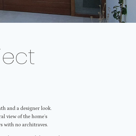
ject
th and a designer look.
ral view of the home’s
s with no architraves.