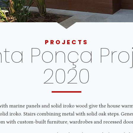
PROJECTS
ta Ponça Pro
2020
with marine panels and solid iroko wood give the house warm
solid iroko. Stairs combining metal with solid oak steps. Gene
om with custom-built furniture, wardrobes and recessed door